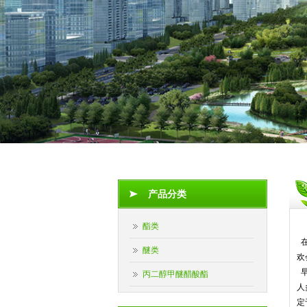
产品分类
酯类
醚类
欢
早
丙二醇甲醚醋酸酯
人
定